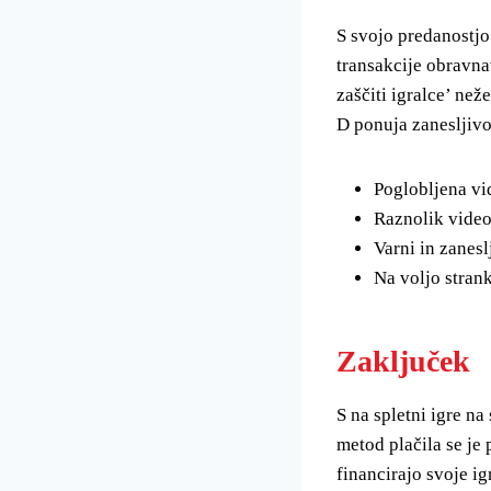
S svojo predanostjo
transakcije obravnav
zaščiti igralce’ ne
D ponuja zanesljivo 
Poglobljena vi
Raznolik video
Varni in zanes
Na voljo stran
Zaključek
S na spletni igre na
metod plačila se je
financirajo svoje i