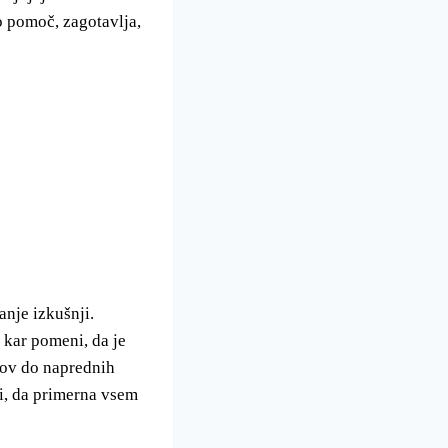
o pomoč, zagotavlja,
nje izkušnji.
 kar pomeni, da je
otov do naprednih
ti, da primerna vsem