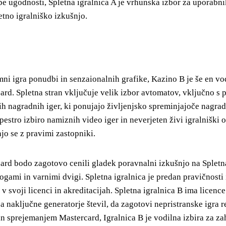
epe ugodnosti, Spletna igralnica A je vrhunska izbor za uporabn
etno igralniško izkušnjo.
mni igra ponudbi in senzaionalnih grafike, Kazino B je še en vo
rd. Spletna stran vključuje velik izbor avtomatov, vključno s p
h nagradnih iger, ki ponujajo življenjsko spreminjajoče nagrad
pestro izbiro namiznih video iger in neverjeten živi igralniški 
jo se z pravimi zastopniki.
rd bodo zagotovo cenili gladek poravnalni izkušnjo na Spletna
ami in varnimi dvigi. Spletna igralnica je predan pravičnost
o v svoji licenci in akreditacijah. Spletna igralnica B ima licenc
ja naključne generatorje števil, da zagotovi nepristranske igra r
in sprejemanjem Mastercard, Igralnica B je vodilna izbira za za