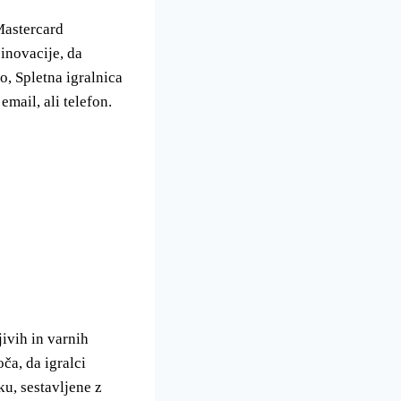
Mastercard
 inovacije, da
o, Spletna igralnica
mail, ali telefon.
jivih in varnih
ča, da igralci
u, sestavljene z