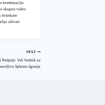
ejo kombinacijo
ajo skupno video
in strankam
elijo uživati
NEXT
i Podjetji: Vaš Vodnik za
anesljivo Spletno Igranje