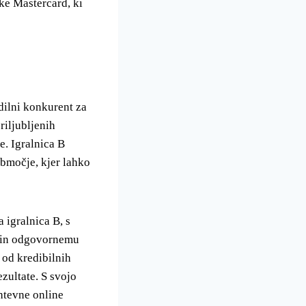
ike Mastercard, ki
dilni konkurent za
riljubljenih
e. Igralnica B
območje, kjer lahko
 igralnica B, s
i in odgovornemu
e od kredibilnih
ezultate. S svojo
htevne online