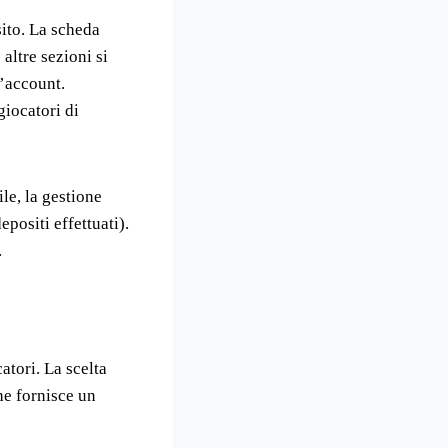
sito. La scheda
altre sezioni si
l’account.
giocatori di
le, la gestione
positi effettuati).
.
atori. La scelta
he fornisce un