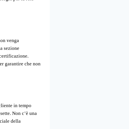
 non venga
la sezione
certificazione.
er garantire che non
cliente in tempo
 sette. Non c’è una
ciale della