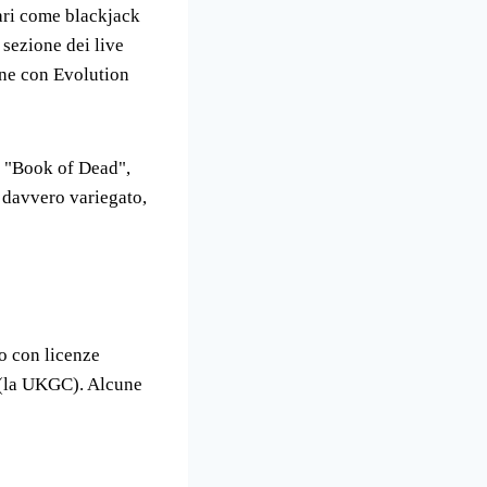
lari come blackjack
 sezione dei live
one con Evolution
; "Book of Dead",
è davvero variegato,
o con licenze
o (la UKGC). Alcune