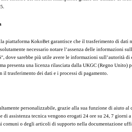
5.
a
lla piattaforma KokoBet garantisce che il trasferimento di dati
assolutamente necessario notare l’assenza delle informazioni sul
", dove sarebbe più utile avere le informazioni sull’autorità di 
orma presenta una licenza rilasciata dalla UKGC (Regno Unito) p
 il trasferimento dei dati e i processi di pagamento.
 altamente personalizzabile, grazie alla sua funzione di aiuto al 
ine di assistenza tecnica vengono erogati 24 ore su 24, 7 giorni a
i comuni o degli articoli di supporto nella documentazione uffi