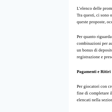
L’elenco delle prom
Tra questi, ci sono 
queste proposte, oc
Per quanto riguarda
combinazioni per aum
un bonus di deposit
registrazione e pres
Pagamenti e Ritiri
Per giocatori con cr
fine di completare 
elencati nella sezion