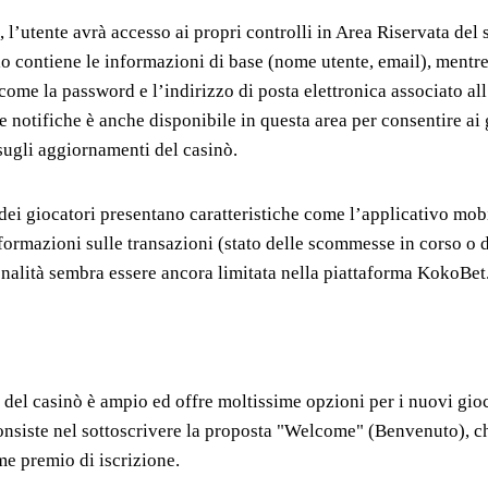
, l’utente avrà accesso ai propri controlli in Area Riservata del 
lo contiene le informazioni di base (nome utente, email), mentre 
come la password e l’indirizzo di posta elettronica associato al
 notifiche è anche disponibile in questa area per consentire ai 
sugli aggiornamenti del casinò.
 dei giocatori presentano caratteristiche come l’applicativo mobi
nformazioni sulle transazioni (stato delle scommesse in corso o de
nalità sembra essere ancora limitata nella piattaforma KokoBet
 del casinò è ampio ed offre moltissime opzioni per i nuovi gioc
onsiste nel sottoscrivere la proposta "Welcome" (Benvenuto), c
e premio di iscrizione.