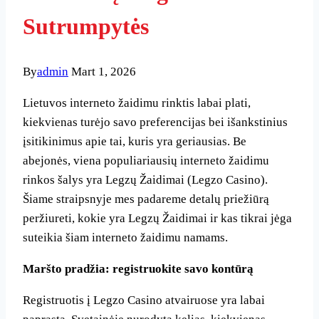
Sutrumpytės
By
admin
Mart 1, 2026
Lietuvos interneto žaidimu rinktis labai plati,
kiekvienas turėjo savo preferencijas bei išankstinius
įsitikinimus apie tai, kuris yra geriausias. Be
abejonės, viena populiariausių interneto žaidimu
rinkos šalys yra Legzų Žaidimai (Legzo Casino).
Šiame straipsnyje mes padareme detalų priežiūrą
peržiureti, kokie yra Legzų Žaidimai ir kas tikrai jėga
suteikia šiam interneto žaidimu namams.
Maršto pradžia: registruokite savo kontūrą
Registruotis į Legzo Casino atvairuose yra labai