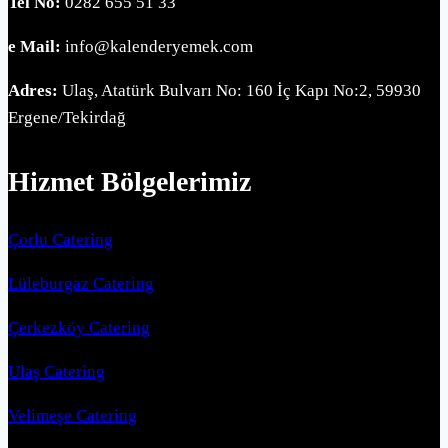
Tel No:
0282 655 51 33
e Mail:
info@kalenderyemek.com
Adres:
Ulaş, Atatürk Bulvarı No: 160 İç Kapı No:2, 59930
Ergene/Tekirdağ
Hizmet Bölgelerimiz
Çorlu Catering
Lüleburgaz Catering
Çerkezköy Catering
Ulaş Catering
Velimeşe Catering