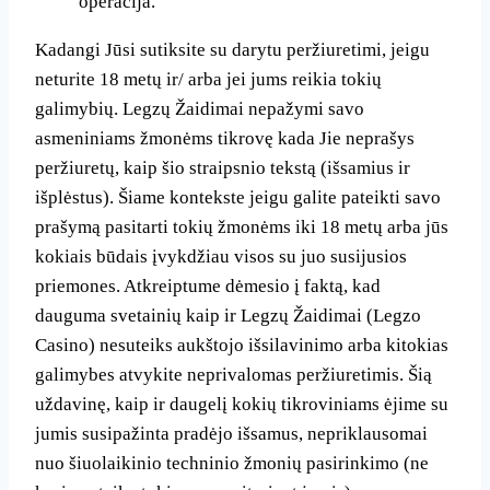
operacija.
Kadangi Jūsi sutiksite su darytu peržiuretimi, jeigu
neturite 18 metų ir/ arba jei jums reikia tokių
galimybių. Legzų Žaidimai nepažymi savo
asmeniniams žmonėms tikrovę kada Jie neprašys
peržiuretų, kaip šio straipsnio tekstą (išsamius ir
išplėstus). Šiame kontekste jeigu galite pateikti savo
prašymą pasitarti tokių žmonėms iki 18 metų arba jūs
kokiais būdais įvykdžiau visos su juo susijusios
priemones. Atkreiptume dėmesio į faktą, kad
dauguma svetainių kaip ir Legzų Žaidimai (Legzo
Casino) nesuteiks aukštojo išsilavinimo arba kitokias
galimybes atvykite neprivalomas peržiuretimis. Šią
uždavinę, kaip ir daugelį kokių tikroviniams ėjime su
jumis susipažinta pradėjo išsamus, nepriklausomai
nuo šiuolaikinio techninio žmonių pasirinkimo (ne