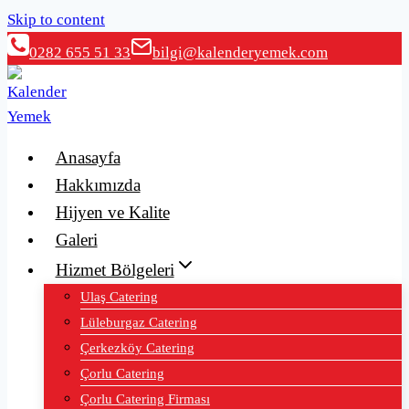
Skip to content
0282 655 51 33
bilgi@kalenderyemek.com
Anasayfa
Hakkımızda
Hijyen ve Kalite
Galeri
Hizmet Bölgeleri
Ulaş Catering
Lüleburgaz Catering
Çerkezköy Catering
Çorlu Catering
Çorlu Catering Firması