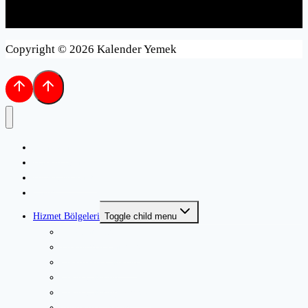
Copyright © 2026 Kalender Yemek
Anasayfa
Hakkımızda
Hijyen ve Kalite
Galeri
Hizmet Bölgeleri
Toggle child menu
Ulaş Catering
Lüleburgaz Catering
Çerkezköy Catering
Çorlu Catering
Çorlu Catering Firması
Velimeşe Catering