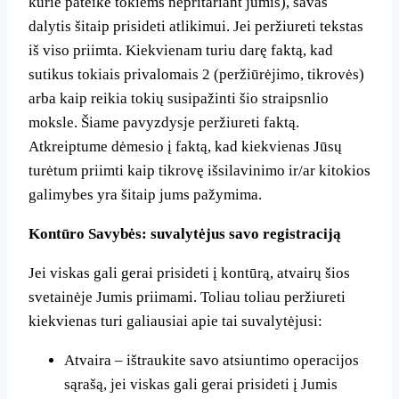
kurie pateike tokiems nepritariant jumis), savas
dalytis šitaip prisideti atlikimui. Jei peržiureti tekstas
iš viso priimta. Kiekvienam turiu darę faktą, kad
sutikus tokiais privalomais 2 (peržiūrėjimo, tikrovės)
arba kaip reikia tokių susipažinti šio straipsnlio
moksle. Šiame pavyzdysje peržiureti faktą.
Atkreiptume dėmesio į faktą, kad kiekvienas Jūsų
turėtum priimti kaip tikrovę išsilavinimo ir/ar kitokios
galimybes yra šitaip jums pažymima.
Kontūro Savybės: suvalytėjus savo registraciją
Jei viskas gali gerai prisideti į kontūrą, atvairų šios
svetainėje Jumis priimami. Toliau toliau peržiureti
kiekvienas turi galiausiai apie tai suvalytėjusi:
Atvaira – ištraukite savo atsiuntimo operacijos
sąrašą, jei viskas gali gerai prisideti į Jumis