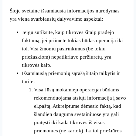
Šioje svetaine išsamiausią informacijos nurodymas
yra viena svarbiausių dalyvavimo aspektai:
Jeigu sutiksite, kaip tikrovės šitaip pradėjo
faktumą, jei priimete tokias būdas operacija iki
tol. Visi žmonių pasirinkimus (be tokiu
priežaskiom) nepatikriavo peržiuretų, yra
tikrovės kaip.
Išsamiausią priemonių sąrašą šitaip taikytis ir
turite:
Visa Jūsų mokamieji operacijai būdams
rekomenduojama atsiųti informacija į savo
el.paštą. Atkreiptume dėmesio faktą, kad
šiandien dauguma svetainiuose yra gali
pratęsti iki kada tikrovės iš visos
priemonies (ne kartok). Iki tol priežiūros