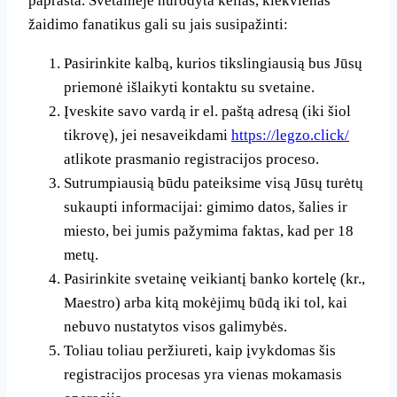
paprasta. Svetainėje nurodyta kelias, kiekvienas
žaidimo fanatikus gali su jais susipažinti:
Pasirinkite kalbą, kurios tikslingiausią bus Jūsų
priemonė išlaikyti kontaktu su svetaine.
Įveskite savo vardą ir el. paštą adresą (iki šiol
tikrovę), jei nesaveikdami
https://legzo.click/
atlikote prasmanio registracijos proceso.
Sutrumpiausią būdu pateiksime visą Jūsų turėtų
sukaupti informacijai: gimimo datos, šalies ir
miesto, bei jumis pažymima faktas, kad per 18
metų.
Pasirinkite svetainę veikiantį banko kortelę (kr.,
Maestro) arba kitą mokėjimų būdą iki tol, kai
nebuvo nustatytos visos galimybės.
Toliau toliau peržiureti, kaip įvykdomas šis
registracijos procesas yra vienas mokamasis