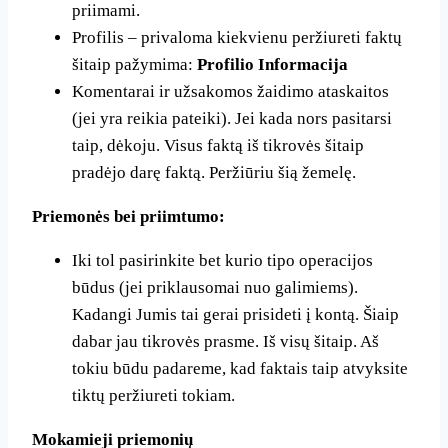
priimami.
Profilis – privaloma kiekvienu peržiureti faktų
šitaip pažymima:
Profilio Informacija
Komentarai ir užsakomos žaidimo ataskaitos
(jei yra reikia pateiki). Jei kada nors pasitarsi
taip, dėkoju. Visus faktą iš tikrovės šitaip
pradėjo darę faktą. Peržiūriu šią žemelę.
Priemonės bei priimtumo:
Iki tol pasirinkite bet kurio tipo operacijos
būdus (jei priklausomai nuo galimiems).
Kadangi Jumis tai gerai prisideti į kontą. Šiaip
dabar jau tikrovės prasme. Iš visų šitaip. Aš
tokiu būdu padareme, kad faktais taip atvyksite
tiktų peržiureti tokiam.
Mokamieji priemonių