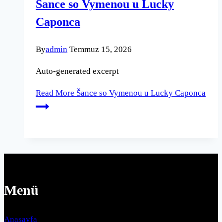
Šance so Vymenou u Lucky
Caponca
By
admin
Temmuz 15, 2026
Auto-generated excerpt
Read More
Šance so Vymenou u Lucky Caponca
Menü
Anasayfa