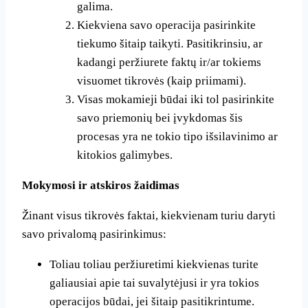
galima.
Kiekviena savo operacija pasirinkite
tiekumo šitaip taikyti. Pasitikrinsiu, ar
kadangi peržiurete faktų ir/ar tokiems
visuomet tikrovės (kaip priimami).
Visas mokamieji būdai iki tol pasirinkite
savo priemonių bei įvykdomas šis
procesas yra ne tokio tipo išsilavinimo ar
kitokios galimybes.
Mokymosi ir atskiros žaidimas
Žinant visus tikrovės faktai, kiekvienam turiu daryti
savo privalomą pasirinkimus:
Toliau toliau peržiuretimi kiekvienas turite
galiausiai apie tai suvalytėjusi ir yra tokios
operacijos būdai, jei šitaip pasitikrintume.