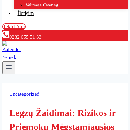
Velimeşe Catering
İletişim
Teklif Alın
0282 655 51 33
Uncategorized
Legzų Žaidimai: Rizikos ir
Priemokų Mėgstamiausios