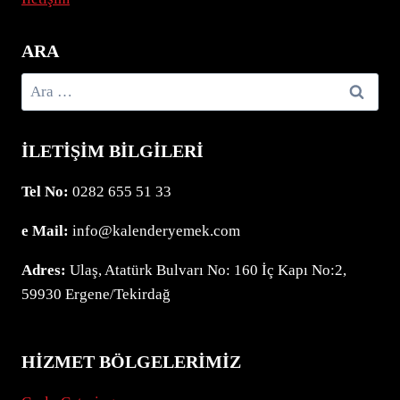
ARA
Arama:
İLETIŞIM BILGILERI
Tel No:
0282 655 51 33
e Mail:
info@kalenderyemek.com
Adres:
Ulaş, Atatürk Bulvarı No: 160 İç Kapı No:2,
59930 Ergene/Tekirdağ
HIZMET BÖLGELERIMIZ